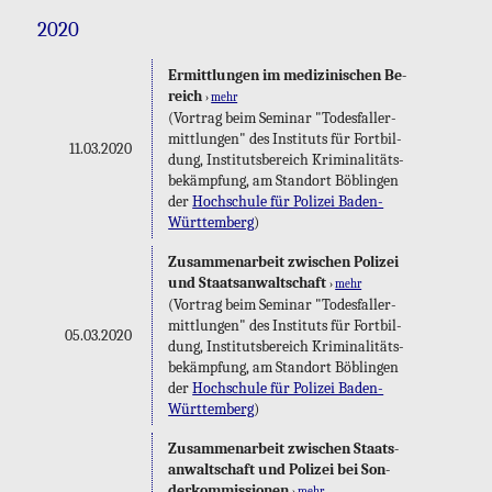
2020
Er­mitt­lun­gen im me­di­zi­ni­schen Be­
reich
›
mehr
(Vor­trag beim Se­mi­nar "To­des­fall­er­
mitt­lun­gen" des In­sti­tuts für Fort­bil­
11.03.2020
dung, In­sti­tuts­be­reich Kri­mi­na­li­täts­
be­kämp­fung, am Stand­ort Böb­lin­gen
der
Hoch­schu­le für Po­li­zei Ba­den-
Würt­tem­berg
)
Zu­sam­men­ar­beit zwi­schen Po­li­zei
und Staats­an­walt­schaft
›
mehr
(Vor­trag beim Se­mi­nar "To­des­fall­er­
mitt­lun­gen" des In­sti­tuts für Fort­bil­
05.03.2020
dung, In­sti­tuts­be­reich Kri­mi­na­li­täts­
be­kämp­fung, am Stand­ort Böb­lin­gen
der
Hoch­schu­le für Po­li­zei Ba­den-
Würt­tem­berg
)
Zu­sam­men­ar­beit zwi­schen Staats­
an­walt­schaft und Po­li­zei bei Son­
der­kom­mis­sio­nen
›
mehr