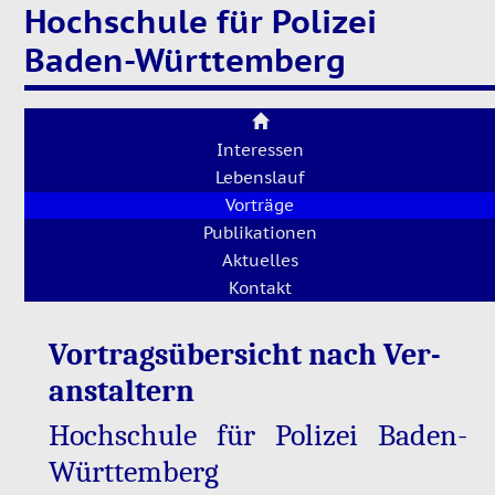
Hochschule für Polizei
Baden-Württemberg
Interessen
Lebenslauf
Vorträge
Publikationen
Aktuelles
Kontakt
Vor­trags­über­sicht nach Ver­
an­stal­tern
Hoch­schu­le für Po­li­zei Ba­den-
Würt­tem­berg