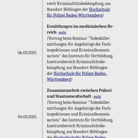
reich Kri­mi­na­li­täts­be­kämp­fung, am
Stand­ort Böb­lin­gen der
Hoch­schu­le
für Po­li­zei Ba­den-Würt­tem­berg
)
Er­mitt­lun­gen im me­di­zi­ni­schen Be­
reich
›
mehr
(Vor­trag beim Se­mi­nar "To­des­fall­er­
mitt­lun­gen für An­ge­hö­ri­ge der Fach­
in­spek­tio­nen und Kri­mi­nal­kom­mis­
06.03.2025
sa­ria­te" des In­sti­tuts für Fort­bil­dung,
In­sti­tuts­be­reich Kri­mi­na­li­täts­be­
kämp­fung, am Stand­ort Böb­lin­gen
der
Hoch­schu­le für Po­li­zei Ba­den-
Würt­tem­berg
)
Zu­sam­men­ar­beit zwi­schen Po­li­zei
und Staats­an­walt­schaft
›
mehr
(Vor­trag beim Se­mi­nar "To­des­fall­er­
mitt­lun­gen für An­ge­hö­ri­ge der Fach­
in­spek­tio­nen und Kri­mi­nal­kom­mis­
04.03.2025
sa­ria­te" des In­sti­tuts für Fort­bil­dung,
In­sti­tuts­be­reich Kri­mi­na­li­täts­be­
kämp­fung, am Stand­ort Böb­lin­gen
der
Hoch­schu­le für Po­li­zei Ba­den-