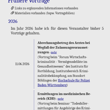
Frü­he­re Vor­trä­ge
Links zu er­gän­zen­den In­for­ma­tio­nen vor­han­den
Ma­te­ria­li­en vor­han­den (bspw. Vor­trags­fo­li­en)
2026
Im Jahr 2026 habe ich für die­sen Ver­an­stal­ter bis­her 5
Vor­trä­ge ge­hal­ten.
Ab­rech­nungs­be­trug des Arz­tes bei
Weg­fall der Zu­las­sungs­vor­aus­set­
zun­gen
›
mehr
(Vor­trag beim "Forum Wirt­schafts­
kri­mi­na­li­tät - Ver­mö­gens­de­lik­te im
11.06.2026
Ge­sund­heits­we­sen" des In­sti­tuts für
Fort­bil­dung, In­sti­tuts­be­reich Kri­mi­
na­li­täts­be­kämp­fung, am Stand­ort
Böb­lin­gen der
Hoch­schu­le für Po­li­zei
Ba­den-Würt­tem­berg
)
Er­mitt­lun­gen im me­di­zi­ni­schen Be­
reich (KDD)
›
mehr
(Vor­trag beim Se­mi­nar "To­des­fall­er­
mitt­lun­gen für An­ge­hö­ri­ge des Kri­mi­