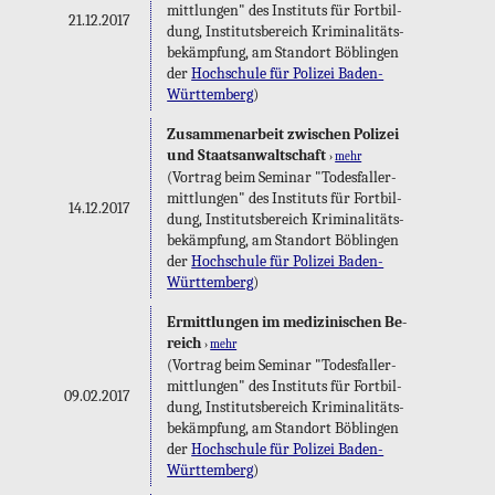
mitt­lun­gen" des In­sti­tuts für Fort­bil­
21.12.2017
dung, In­sti­tuts­be­reich Kri­mi­na­li­täts­
be­kämp­fung, am Stand­ort Böb­lin­gen
der
Hoch­schu­le für Po­li­zei Ba­den-
Würt­tem­berg
)
Zu­sam­men­ar­beit zwi­schen Po­li­zei
und Staats­an­walt­schaft
›
mehr
(Vor­trag beim Se­mi­nar "To­des­fall­er­
mitt­lun­gen" des In­sti­tuts für Fort­bil­
14.12.2017
dung, In­sti­tuts­be­reich Kri­mi­na­li­täts­
be­kämp­fung, am Stand­ort Böb­lin­gen
der
Hoch­schu­le für Po­li­zei Ba­den-
Würt­tem­berg
)
Er­mitt­lun­gen im me­di­zi­ni­schen Be­
reich
›
mehr
(Vor­trag beim Se­mi­nar "To­des­fall­er­
mitt­lun­gen" des In­sti­tuts für Fort­bil­
09.02.2017
dung, In­sti­tuts­be­reich Kri­mi­na­li­täts­
be­kämp­fung, am Stand­ort Böb­lin­gen
der
Hoch­schu­le für Po­li­zei Ba­den-
Würt­tem­berg
)