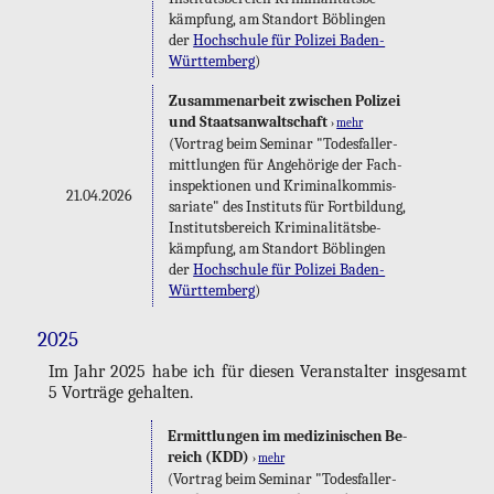
kämp­fung, am Stand­ort Böb­lin­gen
der
Hoch­schu­le für Po­li­zei Ba­den-
Würt­tem­berg
)
Zu­sam­men­ar­beit zwi­schen Po­li­zei
und Staats­an­walt­schaft
›
mehr
(Vor­trag beim Se­mi­nar "To­des­fall­er­
mitt­lun­gen für An­ge­hö­ri­ge der Fach­
in­spek­tio­nen und Kri­mi­nal­kom­mis­
21.04.2026
sa­ria­te" des In­sti­tuts für Fort­bil­dung,
In­sti­tuts­be­reich Kri­mi­na­li­täts­be­
kämp­fung, am Stand­ort Böb­lin­gen
der
Hoch­schu­le für Po­li­zei Ba­den-
Würt­tem­berg
)
2025
Im Jahr 2025 habe ich für die­sen Ver­an­stal­ter ins­ge­samt
5 Vor­trä­ge ge­hal­ten.
Er­mitt­lun­gen im me­di­zi­ni­schen Be­
reich (KDD)
›
mehr
(Vor­trag beim Se­mi­nar "To­des­fall­er­