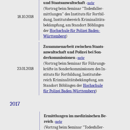
und Staats­an­walt­schaft
›
mehr
(Vor­trag beim Se­mi­nar "To­des­fall­er­
mitt­lun­gen" des In­sti­tuts für Fort­bil­
18.10.2018
dung, In­sti­tuts­be­reich Kri­mi­na­li­täts­
be­kämp­fung, am Stand­ort Böb­lin­gen
der
Hoch­schu­le für Po­li­zei Ba­den-
Würt­tem­berg
)
Zu­sam­men­ar­beit zwi­schen Staats­
an­walt­schaft und Po­li­zei bei Son­
der­kom­mis­sio­nen
›
mehr
(Vor­trag beim Se­mi­nar für Füh­rungs­
23.01.2018
kräf­te in Son­der­kom­mis­sio­nen des In­
sti­tuts für Fort­bil­dung, In­sti­tuts­be­
reich Kri­mi­na­li­täts­be­kämp­fung, am
Stand­ort Böb­lin­gen der
Hoch­schu­le
für Po­li­zei Ba­den-Würt­tem­berg
)
2017
Er­mitt­lun­gen im me­di­zi­ni­schen Be­
reich
›
mehr
(Vor­trag beim Se­mi­nar "To­des­fall­er­