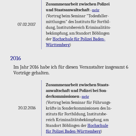
Zu­sam­men­ar­beit zwi­schen Po­li­zei
und Staats­an­walt­schaft
›
mehr
(Vor­trag beim Se­mi­nar "To­des­fall­er­
mitt­lun­gen" des In­sti­tuts für Fort­bil­
07.02.2017
dung, In­sti­tuts­be­reich Kri­mi­na­li­täts­
be­kämp­fung, am Stand­ort Böb­lin­gen
der
Hoch­schu­le für Po­li­zei Ba­den-
Würt­tem­berg
)
2016
Im Jahr 2016 habe ich für die­sen Ver­an­stal­ter ins­ge­samt 6
Vor­trä­ge ge­hal­ten.
Zu­sam­men­ar­beit zwi­schen Staats­
an­walt­schaft und Po­li­zei bei Son­
der­kom­mis­sio­nen
›
mehr
(Vor­trag beim Se­mi­nar für Füh­rungs­
20.12.2016
kräf­te in Son­der­kom­mis­sio­nen des In­
sti­tuts für Fort­bil­dung, In­sti­tuts­be­
reich Kri­mi­na­li­täts­be­kämp­fung, am
Stand­ort Böb­lin­gen der
Hoch­schu­le
für Po­li­zei Ba­den-Würt­tem­berg
)