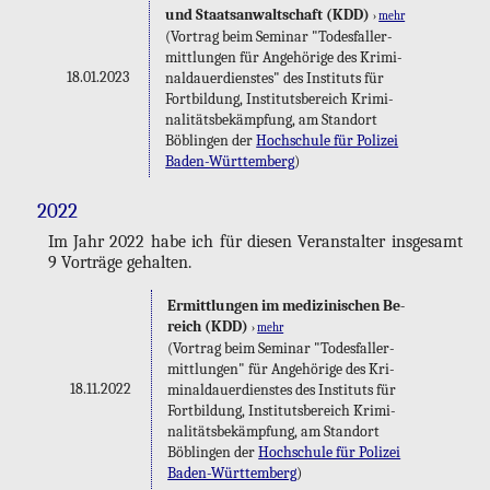
und Staats­an­walt­schaft (KDD)
›
mehr
(Vor­trag beim Se­mi­nar "To­des­fall­er­
mitt­lun­gen für An­ge­hö­ri­ge des Kri­mi­
18.01.2023
nal­dau­er­diens­tes" des In­sti­tuts für
Fort­bil­dung, In­sti­tuts­be­reich Kri­mi­
na­li­täts­be­kämp­fung, am Stand­ort
Böb­lin­gen der
Hoch­schu­le für Po­li­zei
Ba­den-Würt­tem­berg
)
2022
Im Jahr 2022 habe ich für die­sen Ver­an­stal­ter ins­ge­samt
9 Vor­trä­ge ge­hal­ten.
Er­mitt­lun­gen im me­di­zi­ni­schen Be­
reich (KDD)
›
mehr
(Vor­trag beim Se­mi­nar "To­des­fall­er­
mitt­lun­gen" für An­ge­hö­ri­ge des Kri­
18.11.2022
mi­nal­dau­er­diens­tes des In­sti­tuts für
Fort­bil­dung, In­sti­tuts­be­reich Kri­mi­
na­li­täts­be­kämp­fung, am Stand­ort
Böb­lin­gen der
Hoch­schu­le für Po­li­zei
Ba­den-Würt­tem­berg
)