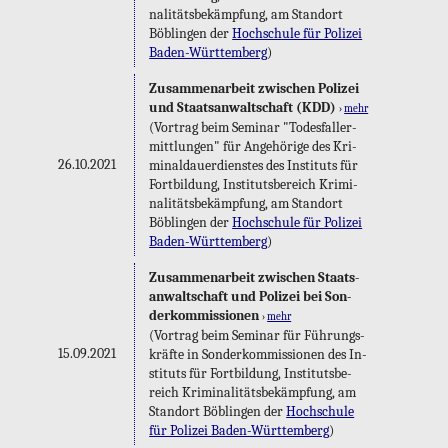
na­li­täts­be­kämp­fung, am Stand­ort
Böb­lin­gen der
Hoch­schu­le für Po­li­zei
Ba­den-Würt­tem­berg
)
Zu­sam­men­ar­beit zwi­schen Po­li­zei
und Staats­an­walt­schaft (KDD)
›
mehr
(Vor­trag beim Se­mi­nar "To­des­fall­er­
mitt­lun­gen" für An­ge­hö­ri­ge des Kri­
26.10.2021
mi­nal­dau­er­diens­tes des In­sti­tuts für
Fort­bil­dung, In­sti­tuts­be­reich Kri­mi­
na­li­täts­be­kämp­fung, am Stand­ort
Böb­lin­gen der
Hoch­schu­le für Po­li­zei
Ba­den-Würt­tem­berg
)
Zu­sam­men­ar­beit zwi­schen Staats­
an­walt­schaft und Po­li­zei bei Son­
der­kom­mis­sio­nen
›
mehr
(Vor­trag beim Se­mi­nar für Füh­rungs­
15.09.2021
kräf­te in Son­der­kom­mis­sio­nen des In­
sti­tuts für Fort­bil­dung, In­sti­tuts­be­
reich Kri­mi­na­li­täts­be­kämp­fung, am
Stand­ort Böb­lin­gen der
Hoch­schu­le
für Po­li­zei Ba­den-Würt­tem­berg
)