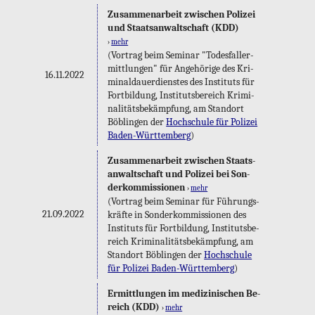
Zu­sam­men­ar­beit zwi­schen Po­li­zei
und Staats­an­walt­schaft (KDD)
›
mehr
(Vor­trag beim Se­mi­nar "To­des­fall­er­
mitt­lun­gen" für An­ge­hö­ri­ge des Kri­
16.11.2022
mi­nal­dau­er­diens­tes des In­sti­tuts für
Fort­bil­dung, In­sti­tuts­be­reich Kri­mi­
na­li­täts­be­kämp­fung, am Stand­ort
Böb­lin­gen der
Hoch­schu­le für Po­li­zei
Ba­den-Würt­tem­berg
)
Zu­sam­men­ar­beit zwi­schen Staats­
an­walt­schaft und Po­li­zei bei Son­
der­kom­mis­sio­nen
›
mehr
(Vor­trag beim Se­mi­nar für Füh­rungs­
21.09.2022
kräf­te in Son­der­kom­mis­sio­nen des
In­sti­tuts für Fort­bil­dung, In­sti­tuts­be­
reich Kri­mi­na­li­täts­be­kämp­fung, am
Stand­ort Böb­lin­gen der
Hoch­schu­le
für Po­li­zei Ba­den-Würt­tem­berg
)
Er­mitt­lun­gen im me­di­zi­ni­schen Be­
reich (KDD)
›
mehr