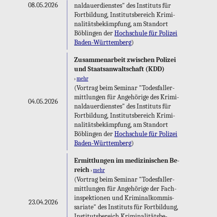
08.05.2026
nal­dau­er­diens­tes" des In­sti­tuts für
Fort­bil­dung, In­sti­tuts­be­reich Kri­mi­
na­li­täts­be­kämp­fung, am Stand­ort
Böb­lin­gen der
Hoch­schu­le für Po­li­zei
Ba­den-Würt­tem­berg
)
Zu­sam­men­ar­beit zwi­schen Po­li­zei
und Staats­an­walt­schaft (KDD)
›
mehr
(Vor­trag beim Se­mi­nar "To­des­fall­er­
mitt­lun­gen für An­ge­hö­ri­ge des Kri­mi­
04.05.2026
nal­dau­er­diens­tes" des In­sti­tuts für
Fort­bil­dung, In­sti­tuts­be­reich Kri­mi­
na­li­täts­be­kämp­fung, am Stand­ort
Böb­lin­gen der
Hoch­schu­le für Po­li­zei
Ba­den-Würt­tem­berg
)
Er­mitt­lun­gen im me­di­zi­ni­schen Be­
reich
›
mehr
(Vor­trag beim Se­mi­nar "To­des­fall­er­
mitt­lun­gen für An­ge­hö­ri­ge der Fach­
in­spek­tio­nen und Kri­mi­nal­kom­mis­
23.04.2026
sa­ria­te" des In­sti­tuts für Fort­bil­dung,
In­sti­tuts­be­reich Kri­mi­na­li­täts­be­