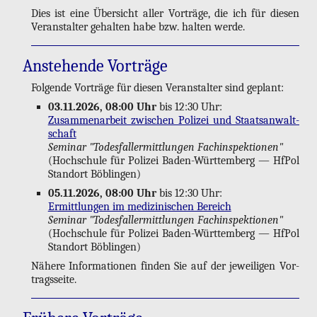
Dies ist eine Über­sicht aller Vor­trä­ge, die ich für die­sen
Ver­an­stal­ter ge­hal­ten habe bzw. hal­ten werde.
An­ste­hen­de Vor­trä­ge
Fol­gen­de Vor­trä­ge für die­sen Ver­an­stal­ter sind ge­plant:
03.11.2026, 08:00 Uhr
bis 12:30 Uhr:
Zu­sam­men­ar­beit zwi­schen Po­li­zei und Staats­an­walt­
schaft
Se­mi­nar "To­des­fall­er­mitt­lun­gen Fach­in­spek­tio­nen"
(Hoch­schu­le für Po­li­zei Ba­den-Würt­tem­berg — HfPol
Stand­ort Böb­lin­gen)
05.11.2026, 08:00 Uhr
bis 12:30 Uhr:
Er­mitt­lun­gen im me­di­zi­ni­schen Be­reich
Se­mi­nar "To­des­fall­er­mitt­lun­gen Fach­in­spek­tio­nen"
(Hoch­schu­le für Po­li­zei Ba­den-Würt­tem­berg — HfPol
Stand­ort Böb­lin­gen)
Nä­he­re In­for­ma­tio­nen fin­den Sie auf der je­wei­li­gen Vor­
trags­sei­te.