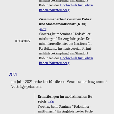
na­li­täts­be­kämp­fung, am Stand­ort
Böb­lin­gen der
Hoch­schu­le für Po­li­zei
Ba­den-Würt­tem­berg
)
Zu­sam­men­ar­beit zwi­schen Po­li­zei
und Staats­an­walt­schaft (KDD)
›
mehr
(Vor­trag beim Se­mi­nar "To­des­fall­er­
mitt­lun­gen" für An­ge­hö­ri­ge des Kri­
09.03.2022
mi­nal­dau­er­diens­tes des In­sti­tuts für
Fort­bil­dung, In­sti­tuts­be­reich Kri­mi­
na­li­täts­be­kämp­fung, am Stand­ort
Böb­lin­gen der
Hoch­schu­le für Po­li­zei
Ba­den-Würt­tem­berg
)
2021
Im Jahr 2021 habe ich für die­sen Ver­an­stal­ter ins­ge­samt 5
Vor­trä­ge ge­hal­ten.
Er­mitt­lun­gen im me­di­zi­ni­schen Be­
reich
›
mehr
(Vor­trag beim Se­mi­nar "To­des­fall­er­
mitt­lun­gen" für An­ge­hö­ri­ge der Fach­