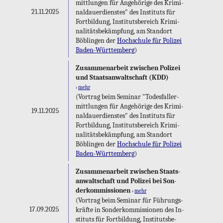
mitt­lun­gen für An­ge­hö­ri­ge des Kri­mi­
21.11.2025
nal­dau­er­diens­tes" des In­sti­tuts für
Fort­bil­dung, In­sti­tuts­be­reich Kri­mi­
na­li­täts­be­kämp­fung, am Stand­ort
Böb­lin­gen der
Hoch­schu­le für Po­li­zei
Ba­den-Würt­tem­berg
)
Zu­sam­men­ar­beit zwi­schen Po­li­zei
und Staats­an­walt­schaft (KDD)
›
mehr
(Vor­trag beim Se­mi­nar "To­des­fall­er­
mitt­lun­gen für An­ge­hö­ri­ge des Kri­mi­
19.11.2025
nal­dau­er­diens­tes" des In­sti­tuts für
Fort­bil­dung, In­sti­tuts­be­reich Kri­mi­
na­li­täts­be­kämp­fung, am Stand­ort
Böb­lin­gen der
Hoch­schu­le für Po­li­zei
Ba­den-Würt­tem­berg
)
Zu­sam­men­ar­beit zwi­schen Staats­
an­walt­schaft und Po­li­zei bei Son­
der­kom­mis­sio­nen
›
mehr
(Vor­trag beim Se­mi­nar für Füh­rungs­
17.09.2025
kräf­te in Son­der­kom­mis­sio­nen des In­
sti­tuts für Fort­bil­dung, In­sti­tuts­be­