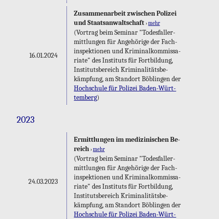
Zu­sam­men­ar­beit zwi­schen Po­li­zei
und Staats­an­walt­schaft
›
mehr
(Vor­trag beim Se­mi­nar "To­des­fall­er­
mitt­lun­gen für An­ge­hö­ri­ge der Fach­
in­spek­tio­nen und Kri­mi­nal­kom­mis­sa­
16.01.2024
ria­te" des In­sti­tuts für Fort­bil­dung,
In­sti­tuts­be­reich Kri­mi­na­li­täts­be­
kämp­fung, am Stand­ort Böb­lin­gen der
Hoch­schu­le für Po­li­zei Ba­den-Würt­
tem­berg
)
2023
Er­mitt­lun­gen im me­di­zi­ni­schen Be­
reich
›
mehr
(Vor­trag beim Se­mi­nar "To­des­fall­er­
mitt­lun­gen für An­ge­hö­ri­ge der Fach­
in­spek­tio­nen und Kri­mi­nal­kom­mis­sa­
24.03.2023
ria­te" des In­sti­tuts für Fort­bil­dung,
In­sti­tuts­be­reich Kri­mi­na­li­täts­be­
kämp­fung, am Stand­ort Böb­lin­gen der
Hoch­schu­le für Po­li­zei Ba­den-Würt­