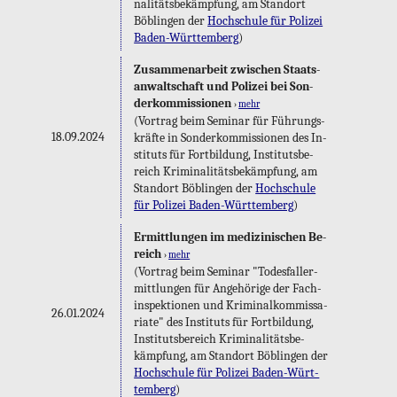
na­li­täts­be­kämp­fung, am Stand­ort
Böb­lin­gen der
Hoch­schu­le für Po­li­zei
Ba­den-Würt­tem­berg
)
Zu­sam­men­ar­beit zwi­schen Staats­
an­walt­schaft und Po­li­zei bei Son­
der­kom­mis­sio­nen
›
mehr
(Vor­trag beim Se­mi­nar für Füh­rungs­
18.09.2024
kräf­te in Son­der­kom­mis­sio­nen des In­
sti­tuts für Fort­bil­dung, In­sti­tuts­be­
reich Kri­mi­na­li­täts­be­kämp­fung, am
Stand­ort Böb­lin­gen der
Hoch­schu­le
für Po­li­zei Ba­den-Würt­tem­berg
)
Er­mitt­lun­gen im me­di­zi­ni­schen Be­
reich
›
mehr
(Vor­trag beim Se­mi­nar "To­des­fall­er­
mitt­lun­gen für An­ge­hö­ri­ge der Fach­
in­spek­tio­nen und Kri­mi­nal­kom­mis­sa­
26.01.2024
ria­te" des In­sti­tuts für Fort­bil­dung,
In­sti­tuts­be­reich Kri­mi­na­li­täts­be­
kämp­fung, am Stand­ort Böb­lin­gen der
Hoch­schu­le für Po­li­zei Ba­den-Würt­
tem­berg
)