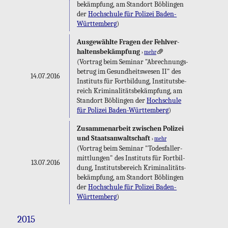
be­kämp­fung, am Stand­ort Böb­lin­gen
der
Hoch­schu­le für Po­li­zei Ba­den-
Würt­tem­berg
)
Aus­ge­wähl­te Fra­gen der Fehl­ver­
hal­tens­be­kämp­fung
›
mehr
(Vor­trag beim Se­mi­nar "Ab­rech­nungs­
be­trug im Ge­sund­heits­we­sen II" des
14.07.2016
In­sti­tuts für Fort­bil­dung, In­sti­tuts­be­
reich Kri­mi­na­li­täts­be­kämp­fung, am
Stand­ort Böb­lin­gen der
Hoch­schu­le
für Po­li­zei Ba­den-Würt­tem­berg
)
Zu­sam­men­ar­beit zwi­schen Po­li­zei
und Staats­an­walt­schaft
›
mehr
(Vor­trag beim Se­mi­nar "To­des­fall­er­
mitt­lun­gen" des In­sti­tuts für Fort­bil­
13.07.2016
dung, In­sti­tuts­be­reich Kri­mi­na­li­täts­
be­kämp­fung, am Stand­ort Böb­lin­gen
der
Hoch­schu­le für Po­li­zei Ba­den-
Würt­tem­berg
)
2015