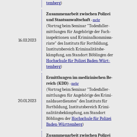
tem­berg
)
Zu­sam­men­ar­beit zwi­schen Po­li­zei
und Staats­an­walt­schaft
›
mehr
(Vor­trag beim Se­mi­nar "To­des­fall­er­
mitt­lun­gen für An­ge­hö­ri­ge der Fach­
in­spek­tio­nen und Kri­mi­nal­kom­mis­sa­
16.03.2023
ria­te" des In­sti­tuts für Fort­bil­dung,
In­sti­tuts­be­reich Kri­mi­na­li­täts­be­
kämp­fung, am Stand­ort Böb­lin­gen der
Hoch­schu­le für Po­li­zei Ba­den-Würt­
tem­berg
)
Er­mitt­lun­gen im me­di­zi­ni­schen Be­
reich (KDD)
›
mehr
(Vor­trag beim Se­mi­nar "To­des­fall­er­
mitt­lun­gen für An­ge­hö­ri­ge des Kri­mi­
20.01.2023
nal­dau­er­diens­tes" des In­sti­tuts für
Fort­bil­dung, In­sti­tuts­be­reich Kri­mi­
na­li­täts­be­kämp­fung, am Stand­ort
Böb­lin­gen der
Hoch­schu­le für Po­li­zei
Ba­den-Würt­tem­berg
)
Zu­sam­men­ar­beit zwi­schen Po­li­zei