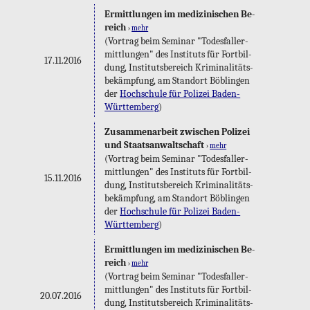
Er­mitt­lun­gen im me­di­zi­ni­schen Be­
reich
›
mehr
(Vor­trag beim Se­mi­nar "To­des­fall­er­
mitt­lun­gen" des In­sti­tuts für Fort­bil­
17.11.2016
dung, In­sti­tuts­be­reich Kri­mi­na­li­täts­
be­kämp­fung, am Stand­ort Böb­lin­gen
der
Hoch­schu­le für Po­li­zei Ba­den-
Würt­tem­berg
)
Zu­sam­men­ar­beit zwi­schen Po­li­zei
und Staats­an­walt­schaft
›
mehr
(Vor­trag beim Se­mi­nar "To­des­fall­er­
mitt­lun­gen" des In­sti­tuts für Fort­bil­
15.11.2016
dung, In­sti­tuts­be­reich Kri­mi­na­li­täts­
be­kämp­fung, am Stand­ort Böb­lin­gen
der
Hoch­schu­le für Po­li­zei Ba­den-
Würt­tem­berg
)
Er­mitt­lun­gen im me­di­zi­ni­schen Be­
reich
›
mehr
(Vor­trag beim Se­mi­nar "To­des­fall­er­
mitt­lun­gen" des In­sti­tuts für Fort­bil­
20.07.2016
dung, In­sti­tuts­be­reich Kri­mi­na­li­täts­