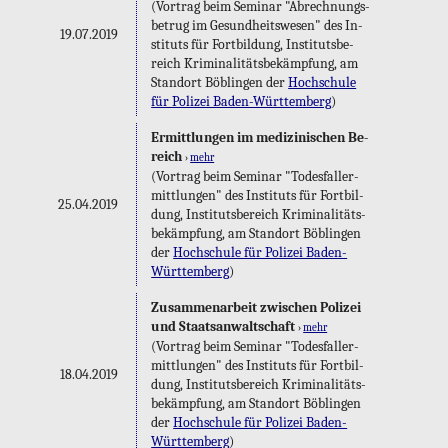
(Vor­trag beim Se­mi­nar "Ab­rech­nungs­
be­trug im Ge­sund­heits­we­sen" des In­
19.07.2019
sti­tuts für Fort­bil­dung, In­sti­tuts­be­
reich Kri­mi­na­li­täts­be­kämp­fung, am
Stand­ort Böb­lin­gen der
Hoch­schu­le
für Po­li­zei Ba­den-Würt­tem­berg
)
Er­mitt­lun­gen im me­di­zi­ni­schen Be­
reich
›
mehr
(Vor­trag beim Se­mi­nar "To­des­fall­er­
mitt­lun­gen" des In­sti­tuts für Fort­bil­
25.04.2019
dung, In­sti­tuts­be­reich Kri­mi­na­li­täts­
be­kämp­fung, am Stand­ort Böb­lin­gen
der
Hoch­schu­le für Po­li­zei Ba­den-
Würt­tem­berg
)
Zu­sam­men­ar­beit zwi­schen Po­li­zei
und Staats­an­walt­schaft
›
mehr
(Vor­trag beim Se­mi­nar "To­des­fall­er­
mitt­lun­gen" des In­sti­tuts für Fort­bil­
18.04.2019
dung, In­sti­tuts­be­reich Kri­mi­na­li­täts­
be­kämp­fung, am Stand­ort Böb­lin­gen
der
Hoch­schu­le für Po­li­zei Ba­den-
Würt­tem­berg
)