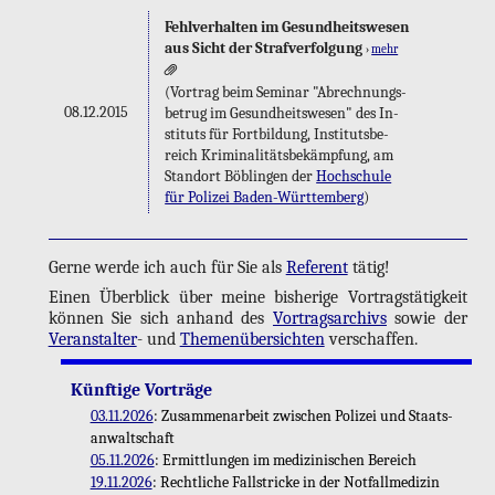
Fehl­ver­hal­ten im Ge­sund­heits­we­sen
aus Sicht der Straf­ver­fol­gung
›
mehr
(Vor­trag beim Se­mi­nar "Ab­rech­nungs­
08.12.2015
be­trug im Ge­sund­heits­we­sen" des In­
sti­tuts für Fort­bil­dung, In­sti­tuts­be­
reich Kri­mi­na­li­täts­be­kämp­fung, am
Stand­ort Böb­lin­gen der
Hoch­schu­le
für Po­li­zei Ba­den-Würt­tem­berg
)
Gerne werde ich auch für Sie als
Re­fe­rent
tätig!
Einen Über­blick über meine bis­he­ri­ge Vor­trags­tä­tig­keit
kön­nen Sie sich an­hand des
Vor­trags­ar­chivs
sowie der
Ver­an­stal­ter
- und
The­men­über­sich­ten
ver­schaf­fen.
Künf­ti­ge Vor­trä­ge
03.11.2026
: Zu­sam­men­ar­beit zwi­schen Po­li­zei und Staats­
an­walt­schaft
05.11.2026
: Er­mitt­lun­gen im me­di­zi­ni­schen Be­reich
19.11.2026
: Recht­li­che Fall­stri­cke in der Not­fall­me­di­zin