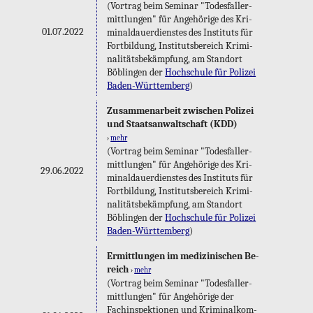
(Vor­trag beim Se­mi­nar "To­des­fall­er­
mitt­lun­gen" für An­ge­hö­ri­ge des Kri­
01.07.2022
mi­nal­dau­er­diens­tes des In­sti­tuts für
Fort­bil­dung, In­sti­tuts­be­reich Kri­mi­
na­li­täts­be­kämp­fung, am Stand­ort
Böb­lin­gen der
Hoch­schu­le für Po­li­zei
Ba­den-Würt­tem­berg
)
Zu­sam­men­ar­beit zwi­schen Po­li­zei
und Staats­an­walt­schaft (KDD)
›
mehr
(Vor­trag beim Se­mi­nar "To­des­fall­er­
mitt­lun­gen" für An­ge­hö­ri­ge des Kri­
29.06.2022
mi­nal­dau­er­diens­tes des In­sti­tuts für
Fort­bil­dung, In­sti­tuts­be­reich Kri­mi­
na­li­täts­be­kämp­fung, am Stand­ort
Böb­lin­gen der
Hoch­schu­le für Po­li­zei
Ba­den-Würt­tem­berg
)
Er­mitt­lun­gen im me­di­zi­ni­schen Be­
reich
›
mehr
(Vor­trag beim Se­mi­nar "To­des­fall­er­
mitt­lun­gen" für An­ge­hö­ri­ge der
Fach­in­spek­tio­nen und Kri­mi­nal­kom­