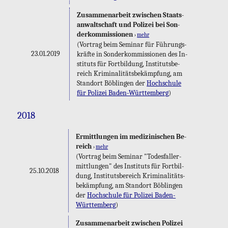
Zu­sam­men­ar­beit zwi­schen Staats­
an­walt­schaft und Po­li­zei bei Son­
der­kom­mis­sio­nen
›
mehr
(Vor­trag beim Se­mi­nar für Füh­rungs­
23.01.2019
kräf­te in Son­der­kom­mis­sio­nen des In­
sti­tuts für Fort­bil­dung, In­sti­tuts­be­
reich Kri­mi­na­li­täts­be­kämp­fung, am
Stand­ort Böb­lin­gen der
Hoch­schu­le
für Po­li­zei Ba­den-Würt­tem­berg
)
2018
Er­mitt­lun­gen im me­di­zi­ni­schen Be­
reich
›
mehr
(Vor­trag beim Se­mi­nar "To­des­fall­er­
mitt­lun­gen" des In­sti­tuts für Fort­bil­
25.10.2018
dung, In­sti­tuts­be­reich Kri­mi­na­li­täts­
be­kämp­fung, am Stand­ort Böb­lin­gen
der
Hoch­schu­le für Po­li­zei Ba­den-
Würt­tem­berg
)
Zu­sam­men­ar­beit zwi­schen Po­li­zei