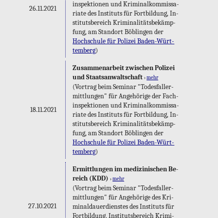
in­spek­tio­nen und Kri­mi­nal­kom­mis­sa­
26.11.2021
ria­te des In­sti­tuts für Fort­bil­dung, In­
sti­tuts­be­reich Kri­mi­na­li­täts­be­kämp­
fung, am Stand­ort Böb­lin­gen der
Hoch­schu­le für Po­li­zei Ba­den-Würt­
tem­berg
)
Zu­sam­men­ar­beit zwi­schen Po­li­zei
und Staats­an­walt­schaft
›
mehr
(Vor­trag beim Se­mi­nar "To­des­fall­er­
mitt­lun­gen" für An­ge­hö­ri­ge der Fach­
in­spek­tio­nen und Kri­mi­nal­kom­mis­sa­
18.11.2021
ria­te des In­sti­tuts für Fort­bil­dung, In­
sti­tuts­be­reich Kri­mi­na­li­täts­be­kämp­
fung, am Stand­ort Böb­lin­gen der
Hoch­schu­le für Po­li­zei Ba­den-Würt­
tem­berg
)
Er­mitt­lun­gen im me­di­zi­ni­schen Be­
reich (KDD)
›
mehr
(Vor­trag beim Se­mi­nar "To­des­fall­er­
mitt­lun­gen" für An­ge­hö­ri­ge des Kri­
27.10.2021
mi­nal­dau­er­diens­tes des In­sti­tuts für
Fort­bil­dung, In­sti­tuts­be­reich Kri­mi­