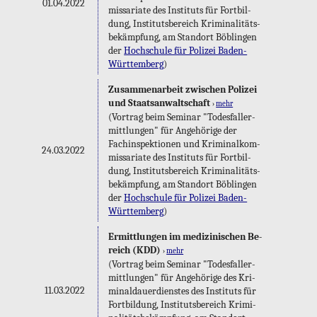
01.04.2022
mis­sa­ria­te des In­sti­tuts für Fort­bil­
dung, In­sti­tuts­be­reich Kri­mi­na­li­täts­
be­kämp­fung, am Stand­ort Böb­lin­gen
der
Hoch­schu­le für Po­li­zei Ba­den-
Würt­tem­berg
)
Zu­sam­men­ar­beit zwi­schen Po­li­zei
und Staats­an­walt­schaft
›
mehr
(Vor­trag beim Se­mi­nar "To­des­fall­er­
mitt­lun­gen" für An­ge­hö­ri­ge der
Fach­in­spek­tio­nen und Kri­mi­nal­kom­
24.03.2022
mis­sa­ria­te des In­sti­tuts für Fort­bil­
dung, In­sti­tuts­be­reich Kri­mi­na­li­täts­
be­kämp­fung, am Stand­ort Böb­lin­gen
der
Hoch­schu­le für Po­li­zei Ba­den-
Würt­tem­berg
)
Er­mitt­lun­gen im me­di­zi­ni­schen Be­
reich (KDD)
›
mehr
(Vor­trag beim Se­mi­nar "To­des­fall­er­
mitt­lun­gen" für An­ge­hö­ri­ge des Kri­
11.03.2022
mi­nal­dau­er­diens­tes des In­sti­tuts für
Fort­bil­dung, In­sti­tuts­be­reich Kri­mi­