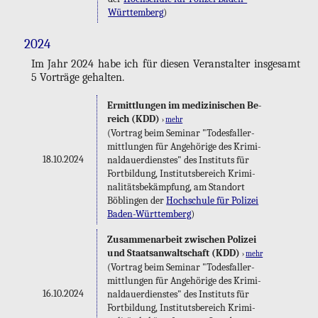
Würt­tem­berg
)
2024
Im Jahr 2024 habe ich für die­sen Ver­an­stal­ter ins­ge­samt
5 Vor­trä­ge ge­hal­ten.
Er­mitt­lun­gen im me­di­zi­ni­schen Be­
reich (KDD)
›
mehr
(Vor­trag beim Se­mi­nar "To­des­fall­er­
mitt­lun­gen für An­ge­hö­ri­ge des Kri­mi­
18.10.2024
nal­dau­er­diens­tes" des In­sti­tuts für
Fort­bil­dung, In­sti­tuts­be­reich Kri­mi­
na­li­täts­be­kämp­fung, am Stand­ort
Böb­lin­gen der
Hoch­schu­le für Po­li­zei
Ba­den-Würt­tem­berg
)
Zu­sam­men­ar­beit zwi­schen Po­li­zei
und Staats­an­walt­schaft (KDD)
›
mehr
(Vor­trag beim Se­mi­nar "To­des­fall­er­
mitt­lun­gen für An­ge­hö­ri­ge des Kri­mi­
16.10.2024
nal­dau­er­diens­tes" des In­sti­tuts für
Fort­bil­dung, In­sti­tuts­be­reich Kri­mi­