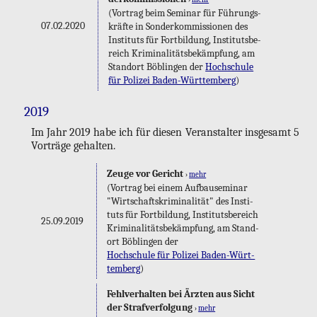
(Vor­trag beim Se­mi­nar für Füh­rungs­
07.02.2020
kräf­te in Son­der­kom­mis­sio­nen des
In­sti­tuts für Fort­bil­dung, In­sti­tuts­be­
reich Kri­mi­na­li­täts­be­kämp­fung, am
Stand­ort Böb­lin­gen der
Hoch­schu­le
für Po­li­zei Ba­den-Würt­tem­berg
)
2019
Im Jahr 2019 habe ich für die­sen Ver­an­stal­ter ins­ge­samt 5
Vor­trä­ge ge­hal­ten.
Zeuge vor Ge­richt
›
mehr
(Vor­trag bei einem Auf­bau­se­mi­nar
"Wirt­schafts­kri­mi­na­li­tät" des In­sti­
tuts für Fort­bil­dung, In­sti­tuts­be­reich
25.09.2019
Kri­mi­na­li­täts­be­kämp­fung, am Stand­
ort Böb­lin­gen der
Hoch­schu­le für Po­li­zei Ba­den-Würt­
tem­berg
)
Fehl­ver­hal­ten bei Ärz­ten aus Sicht
der Straf­ver­fol­gung
›
mehr