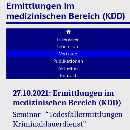
Ermittlungen im
medizinischen Bereich (KDD)
Interessen
Lebenslauf
Vorträge
Publikationen
Aktuelles
Kontakt
27.10.2021: Er­mitt­lun­gen im
me­di­zi­ni­schen Be­reich (KDD)
Se­mi­nar “To­des­fall­er­mitt­lun­gen
Kri­mi­nal­dau­er­dienst”