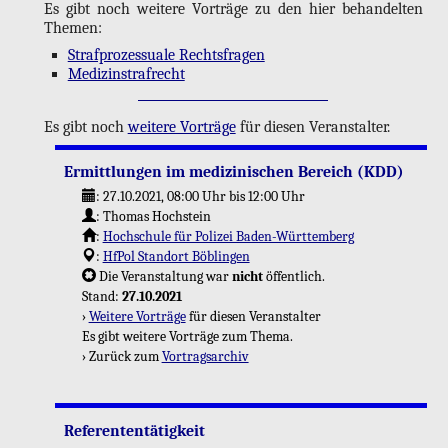
Es gibt noch wei­te­re Vor­trä­ge zu den hier be­han­del­ten
The­men:
Straf­pro­zes­sua­le Rechts­fra­gen
Me­di­zin­straf­recht
Es gibt noch
wei­te­re Vor­trä­ge
für die­sen Ver­an­stal­ter.
Er­mitt­lun­gen im me­di­zi­ni­schen Be­reich (KDD)
:
27.10.2021, 08:00 Uhr
bis 12:00 Uhr
:
Tho­mas Hoch­stein
:
Hoch­schu­le für Po­li­zei Ba­den-Würt­tem­berg
:
HfPol Stand­ort Böb­lin­gen
Die Ver­an­stal­tung war
nicht
öf­fent­lich.
Stand:
27.10.2021
›
Wei­te­re Vor­trä­ge
für die­sen Ver­an­stal­ter
Es gibt wei­te­re Vor­trä­ge zum Thema.
› Zu­rück zum
Vor­trags­ar­chiv
Re­fe­ren­ten­tä­tig­keit