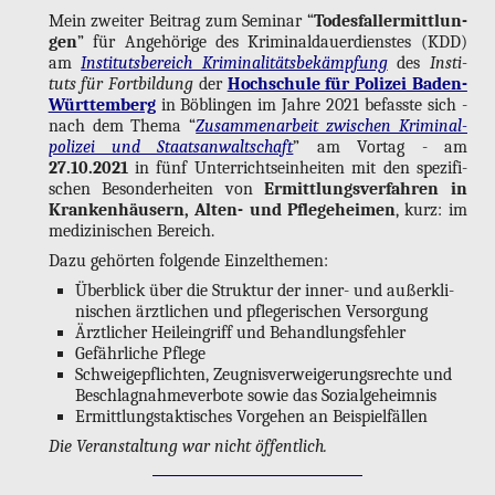
Mein zwei­ter Bei­trag zum Se­mi­nar “
To­des­fall­er­mitt­lun­
gen
” für An­ge­hö­ri­ge des Kri­mi­nal­dau­er­diens­tes (KDD)
am
In­sti­tuts­be­reich Kri­mi­na­li­täts­be­kämp­fung
des
In­sti­
tuts für Fort­bil­dung
der
Hoch­schu­le für Po­li­zei Ba­den-
Würt­tem­berg
in Böb­lin­gen im Jahre 2021 be­fass­te sich -
nach dem Thema “
Zu­sam­men­ar­beit zwi­schen Kri­mi­nal­
po­li­zei und Staats­an­walt­schaft
” am Vor­tag - am
27.10.2021
in fünf Un­ter­richts­ein­hei­ten mit den spe­zi­fi­
schen Be­son­der­hei­ten von
Er­mitt­lungs­ver­fah­ren in
Kran­ken­häu­sern, Al­ten- und Pfle­ge­hei­men
, kurz: im
me­di­zi­ni­schen Be­reich.
Dazu ge­hör­ten fol­gen­de Ein­zel­the­men:
Über­blick über die Struk­tur der in­ner- und au­ßer­kli­
ni­schen ärzt­li­chen und pfle­ge­ri­schen Ver­sor­gung
Ärzt­li­cher Heil­ein­griff und Be­hand­lungs­feh­ler
Ge­fähr­li­che Pfle­ge
Schwei­ge­pflich­ten, Zeug­nis­ver­wei­ge­rungs­rech­te und
Be­schlag­nah­me­ver­bo­te sowie das So­zi­al­ge­heim­nis
Er­mitt­lungs­tak­ti­sches Vor­ge­hen an Bei­spiel­fäl­len
Die Ver­an­stal­tung war nicht öf­fent­lich.