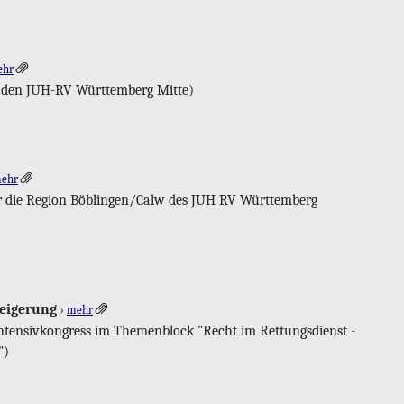
ehr
für den JUH-RV Würt­tem­berg Mitte)
ehr
für die Re­gi­on Böb­lin­gen/Calw des JUH RV Würt­tem­berg
ei­ge­rung
›
mehr
In­ten­siv­kon­gress im The­men­block "Recht im Ret­tungs­dienst -
")