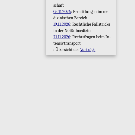
schaft
05.11.2026
: Er­mitt­lun­gen im me­
di­zi­ni­schen Be­reich
19.11.2026
: Recht­li­che Fall­stri­cke
in der Not­fall­me­di­zin
21.11.2026
: Rechts­fra­gen beim In­
ten­siv­trans­port
› Über­sicht der
Vor­trä­ge