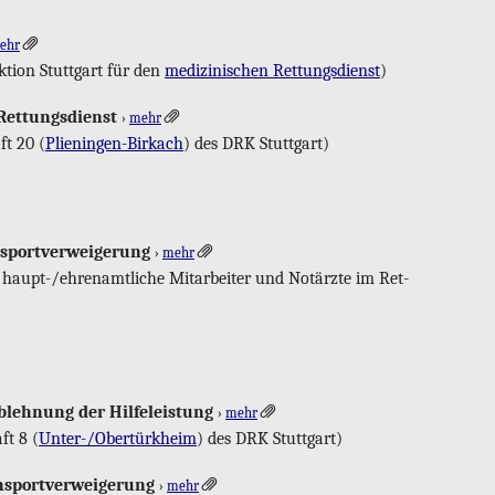
ehr
k­ti­on Stutt­gart für den
me­di­zi­ni­schen Ret­tungs­dienst
)
Ret­tungs­dienst
›
mehr
aft 20 (
Pli­e­nin­gen-Bir­kach
) des DRK Stutt­gart)
s­port­ver­wei­ge­rung
›
mehr
r haupt-/eh­ren­amt­li­che Mit­ar­bei­ter und Not­ärz­te im Ret­
b­leh­nung der Hil­fe­leis­tung
›
mehr
aft 8 (
Un­ter-/Ober­türk­heim
) des DRK Stutt­gart)
s­port­ver­wei­ge­rung
›
mehr