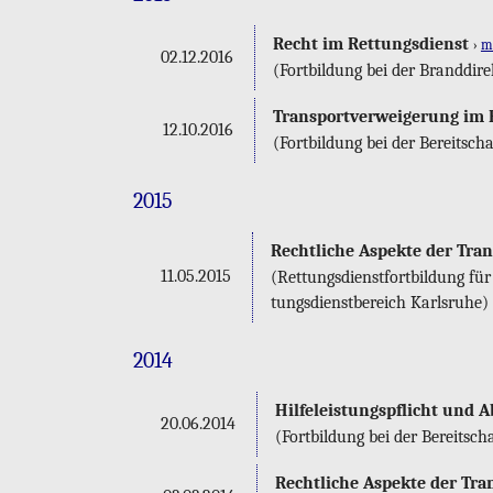
Recht im Ret­tungs­dienst
›
m
02.12.2016
(Fort­bil­dung bei der Brand­di­re
Trans­port­ver­wei­ge­rung im 
12.10.2016
(Fort­bil­dung bei der Be­reit­sch
2015
Recht­li­che As­pek­te der Tran
11.05.2015
(Ret­tungs­dienst­fort­bil­dung fü
tungs­dienst­be­reich Karls­ru­he)
2014
Hil­fe­leis­tungs­pflicht und A
20.06.2014
(Fort­bil­dung bei der Be­reit­sch
Recht­li­che As­pek­te der Tran