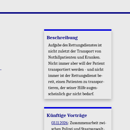
Be­schrei­bung
Auf­ga­be des Ret­tungs­diens­tes ist
nicht zu­letzt der Trans­port von
Not­fall­pa­ti­en­ten und Kran­ken.
Nicht immer aber will der Pa­ti­ent
trans­por­tiert wer­den - und nicht
immer ist der Ret­tungs­dienst be­
reit, einen Pa­ti­en­ten zu trans­por­
tie­ren, der sei­ner Hilfe au­gen­
schein­lich gar nicht be­darf.
Künf­ti­ge Vor­trä­ge
03.11.2026
: Zu­sam­men­ar­beit zwi­
schen Po­li­zei und Staats­an­walt­