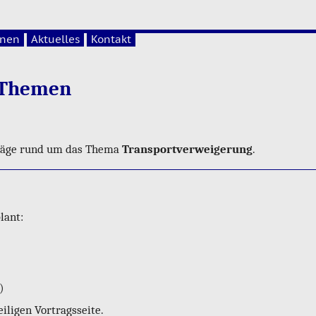
onen
Aktuelles
Kontakt
h The­men
­trä­ge rund um das Thema
Trans­port­ver­wei­ge­rung
.
lant:
)
­li­gen Vor­trags­sei­te.