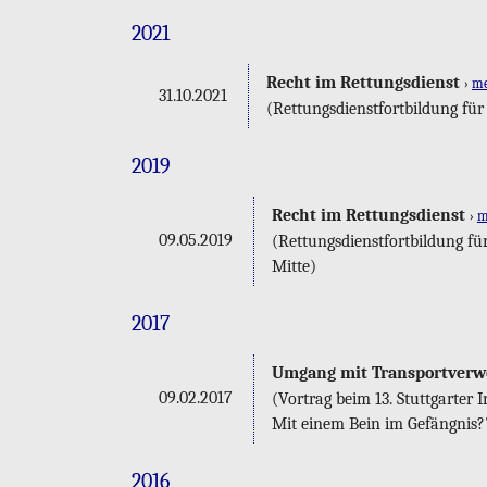
2021
Recht im Ret­tungs­dienst
›
m
31.10.2021
(Ret­tungs­dienst­fort­bil­dung 
2019
Recht im Ret­tungs­dienst
›
m
09.05.2019
(Ret­tungs­dienst­fort­bil­dung 
Mitte)
2017
Um­gang mit Trans­port­ver­w
09.02.2017
(Vor­trag beim 13. Stutt­gar­ter 
Mit einem Bein im Ge­fäng­nis?
2016