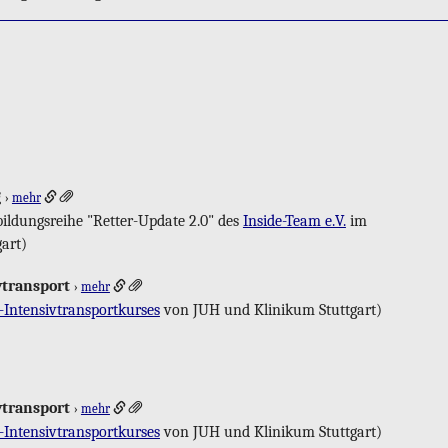
g
›
mehr
l­dungs­rei­he "Ret­ter-Up­date 2.0" des
In­si­de-Team e.V.
im
gart)
­trans­port
›
mehr
-In­ten­siv­trans­port­kur­ses
von JUH und Kli­ni­kum Stutt­gart)
­trans­port
›
mehr
-In­ten­siv­trans­port­kur­ses
von JUH und Kli­ni­kum Stutt­gart)