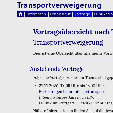
Transportverweigerung
Interessen
Lebenslauf
Vorträge
Publikati
Vor­trags­über­sicht nac
Trans­port­ver­wei­ge­rung
Dies ist eine Über­sicht über alle meine Vor
An­ste­hen­de Vor­trä­ge
Fol­gen­de Vor­trä­ge zu die­sem Thema sind ge­p
21.11.2026, 17:00 Uhr
bis 18:00 Uhr:
Rechts­fra­gen beim In­ten­siv­trans­port
In­ten­siv­trans­port­kurs nach DIVI
(Kli­ni­kum Stutt­gart — eas­t27 Event Area
Nä­he­re In­for­ma­tio­nen fin­den Sie auf der je­wei