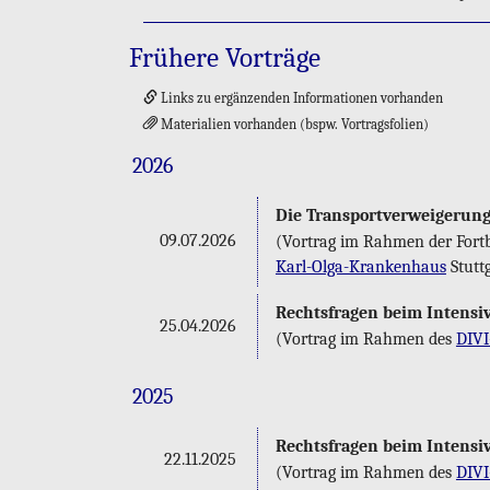
Frü­he­re Vor­trä­ge
Links zu er­gän­zen­den In­for­ma­tio­nen vor­han­den
Ma­te­ria­li­en vor­han­den (bspw. Vor­trags­fo­li­en)
2026
Die Trans­port­ver­wei­ge­run
09.07.2026
(Vor­trag im Rah­men der Fort­bi
Karl-Ol­ga-Kran­ken­haus
Stutt­
Rechts­fra­gen beim In­ten­siv
25.04.2026
(Vor­trag im Rah­men des
DI­VI
2025
Rechts­fra­gen beim In­ten­siv
22.11.2025
(Vor­trag im Rah­men des
DI­VI