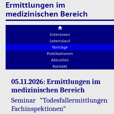
Ermittlungen im
medizinischen Bereich
Interessen
Lebenslauf
Vorträge
Publikationen
Aktuelles
Kontakt
05.11.2026: Er­mitt­lun­gen im
me­di­zi­ni­schen Be­reich
Se­mi­nar “To­des­fall­er­mitt­lun­gen
Fach­in­spek­tio­nen”