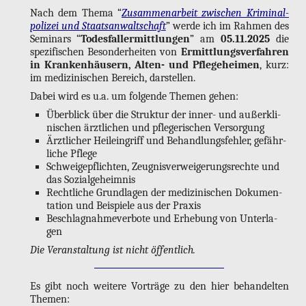
Nach dem Thema “
Zu­sam­men­ar­beit zwi­schen Kri­mi­nal­
po­li­zei und Staats­an­walt­schaft
” werde ich im Rah­men des
Se­mi­nars “
To­des­fall­er­mitt­lun­gen
” am
05.11.2025
die
spe­zi­fi­schen Be­son­der­hei­ten von
Er­mitt­lungs­ver­fah­ren
in Kran­ken­häu­sern, Al­ten- und Pfle­ge­hei­men
, kurz:
im me­di­zi­ni­schen Be­reich, dar­stel­len.
Dabei wird es u.a. um fol­gen­de The­men gehen:
Über­blick über die Struk­tur der in­ner- und au­ßer­kli­
ni­schen ärzt­li­chen und pfle­ge­ri­schen Ver­sor­gung
Ärzt­li­cher Heil­ein­griff und Be­hand­lungs­feh­ler, ge­fähr­
li­che Pfle­ge
Schwei­ge­pflich­ten, Zeug­nis­ver­wei­ge­rungs­rech­te und
das So­zi­al­ge­heim­nis
Recht­li­che Grund­la­gen der me­di­zi­ni­schen Do­ku­men­
ta­ti­on und Bei­spie­le aus der Pra­xis
Be­schlag­nah­me­ver­bo­te und Er­he­bung von Un­ter­la­
gen
Die Ver­an­stal­tung ist nicht öf­fent­lich.
Es gibt noch wei­te­re Vor­trä­ge zu den hier be­han­del­ten
The­men: