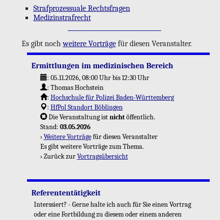
Straf­pro­zes­sua­le Rechts­fra­gen
Me­di­zin­straf­recht
Es gibt noch
wei­te­re Vor­trä­ge
für die­sen Ver­an­stal­ter.
Er­mitt­lun­gen im me­di­zi­ni­schen Be­reich
:
05.11.2026, 08:00 Uhr
bis 12:30 Uhr
:
Tho­mas Hoch­stein
:
Hoch­schu­le für Po­li­zei Ba­den-Würt­tem­berg
:
HfPol Stand­ort Böb­lin­gen
Die Ver­an­stal­tung ist
nicht
öf­fent­lich.
Stand:
03.05.2026
›
Wei­te­re Vor­trä­ge
für die­sen Ver­an­stal­ter
Es gibt wei­te­re Vor­trä­ge zum Thema.
› Zu­rück zur
Vor­trags­über­sicht
Re­fe­ren­ten­tä­tig­keit
In­ters­siert? - Gerne halte ich auch für Sie einen Vor­trag
oder eine Fort­bil­dung zu die­sem oder einem an­de­ren