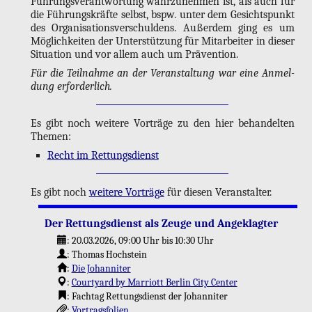
Füh­rungs­ver­ant­wor­tung wahr­zu­neh­men ist, als auch für
die Füh­rungs­kräf­te selbst, bspw. unter dem Ge­sichts­punkt
des Or­ga­ni­sa­ti­ons­ver­schul­dens. Au­ßer­dem ging es um
Mög­lich­kei­ten der Un­ter­stüt­zung für Mit­ar­bei­ter in die­ser
Si­tua­ti­on und vor allem auch um Prä­ven­ti­on.
Für die Teil­nah­me an der Ver­an­stal­tung war eine An­mel­
dung er­for­der­lich.
Es gibt noch wei­te­re Vor­trä­ge zu den hier be­han­del­ten
The­men:
Recht im Ret­tungs­dienst
Es gibt noch
wei­te­re Vor­trä­ge
für die­sen Ver­an­stal­ter.
Der Ret­tungs­dienst als Zeuge und An­ge­klag­ter
:
20.03.2026, 09:00 Uhr
bis 10:30 Uhr
:
Tho­mas Hoch­stein
:
Die Jo­han­ni­ter
:
Cour­ty­ard by Mar­riott Ber­lin City Cen­ter
: Fach­tag Ret­tungs­dienst der Jo­han­ni­ter
:
Vor­trags­fo­li­en