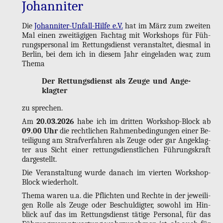
Jo­han­ni­ter
Die
Jo­han­ni­ter-Un­fall-Hil­fe e.V.
hat im März zum zwei­ten
Mal einen zwei­tä­gi­gen Fach­tag mit Work­shops für Füh­
rungs­per­so­nal im Ret­tungs­dienst ver­an­stal­tet, dies­mal in
Ber­lin, bei dem ich in die­sem Jahr ein­ge­la­den war, zum
Thema
Der Ret­tungs­dienst als Zeuge und An­ge­
klag­ter
zu spre­chen.
Am
20.03.2026
habe ich im drit­ten Work­shop-Block ab
09.00 Uhr
die recht­li­chen Rah­men­be­din­gun­gen einer Be­
tei­li­gung am Straf­ver­fah­ren als Zeuge oder gar An­ge­klag­
ter aus Sicht einer ret­tungs­dienst­li­chen Füh­rungs­kraft
dar­ge­stellt.
Die Ver­an­stal­tung wurde da­nach im vier­ten Work­shop-
Block wie­der­holt.
Thema waren u.a. die Pflich­ten und Rech­te in der je­wei­li­
gen Rolle als Zeuge oder Be­schul­dig­ter, so­wohl im Hin­
blick auf das im Ret­tungs­dienst tä­ti­ge Per­so­nal, für das