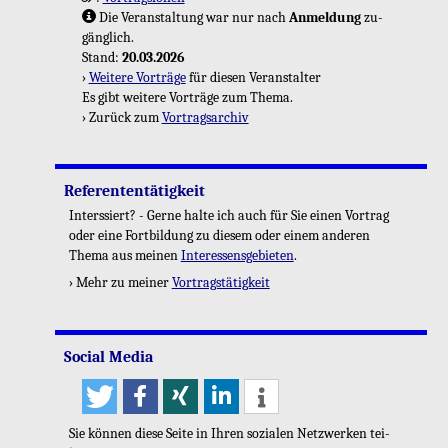
Die Ver­an­stal­tung war nur nach
An­mel­dung
zu­
gäng­lich.
Stand:
20.03.2026
›
Wei­te­re Vor­trä­ge
für die­sen Ver­an­stal­ter
Es gibt wei­te­re Vor­trä­ge zum Thema.
› Zu­rück zum
Vor­trags­ar­chiv
Re­fe­ren­ten­tä­tig­keit
In­ters­siert? - Gerne halte ich auch für Sie einen Vor­trag
oder eine Fort­bil­dung zu die­sem oder einem an­de­ren
Thema aus mei­nen
In­ter­es­sens­ge­bie­ten
.
› Mehr zu mei­ner
Vor­trags­tä­tig­keit
So­ci­al Media
Sie kön­nen diese Seite in Ihren so­zia­len Netz­wer­ken tei­