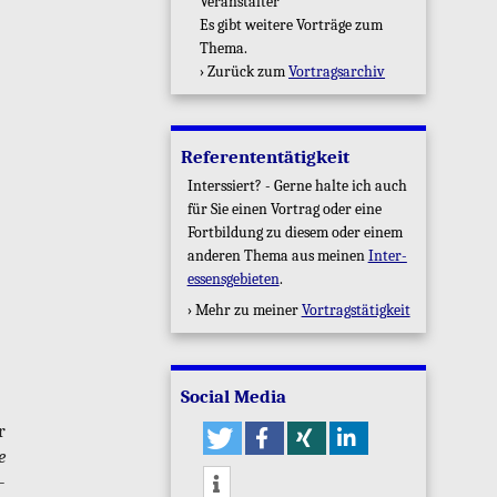
Ver­an­stal­ter
Es gibt wei­te­re Vor­trä­ge zum
Thema.
› Zu­rück zum
Vor­trags­ar­chiv
Re­fe­ren­ten­tä­tig­keit
In­ters­siert? - Gerne halte ich auch
für Sie einen Vor­trag oder eine
Fort­bil­dung zu die­sem oder einem
an­de­ren Thema aus mei­nen
In­ter­
es­sens­ge­bie­ten
.
› Mehr zu mei­ner
Vor­trags­tä­tig­keit
So­ci­al Media
r
e
­