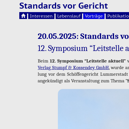
Standards vor Gericht
Interessen
Lebenslauf
Vorträge
Publikati
20.05.2025: Stan­dards vo
12. Sym­po­si­um “Leit­stel­le a
Beim
12. Sym­po­si­um “Leit­stel­le ak­tu­ell”
Ver­lag Stumpf & Kos­sen­dey GmbH
, wurde 
lung vor dem Schöf­fen­ge­richt Lum­mer­stadt g
an­ge­kün­digt als Ver­an­stal­tung zum Thema “