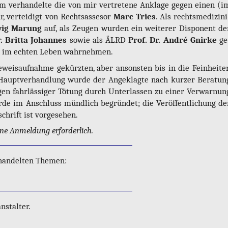
 ver­han­del­te die von mir ver­tre­te­ne An­kla­ge gegen einen (i
 ver­tei­digt von Recht­s­as­se­sor
Marc Tries
. Als rechts­me­di­zi­ni
wig Ma­rung
auf, als Zeu­gen wur­den ein wei­te­rer Dis­po­nent de
. Brit­ta Jo­han­nes
sowie als ÄLRD
Prof. Dr. André Gnir­ke
ge
ch im ech­ten Leben wahr­neh­men.
weis­auf­nah­me ge­kürz­ten, aber an­sons­ten bis in die Fein­hei­te
n Haupt­ver­hand­lung wurde der An­ge­klag­te nach kur­zer Be­ra­tun
n fahr­läs­si­ger Tö­tung durch Un­ter­las­sen zu einer Ver­war­nun
wurde im An­schluss münd­lich be­grün­det; die Ver­öf­fent­li­chung de
schrift ist vor­ge­se­hen.
e An­mel­dung er­for­der­lich.
­han­del­ten The­men:
­stal­ter.