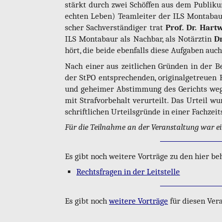
stärkt durch zwei Schöf­fen aus dem Pu­bli­kum
ech­ten Leben) Team­lei­ter der ILS Mon­ta­baur,
scher Sach­ver­stän­di­ger trat
Prof. Dr. Hart­
ILS Mon­ta­baur als Nach­bar, als Not­ärz­tin
Dr
hört, die beide eben­falls diese Auf­ga­ben au
Nach einer aus zeit­li­chen Grün­den in der Be­
der StPO ent­spre­chen­den, ori­gi­nal­ge­treu­e
und ge­hei­mer Ab­stim­mung des Ge­richts wege
mit Straf­vor­be­halt ver­ur­teilt. Das Ur­teil 
schrift­li­chen Ur­teils­grün­de in einer Fach­zeit­
Für die Teil­nah­me an der Ver­an­stal­tung war ein
Es gibt noch wei­te­re Vor­trä­ge zu den hier be
Rechts­fra­gen in der Leit­stel­le
Es gibt noch
wei­te­re Vor­trä­ge
für die­sen Ver­an