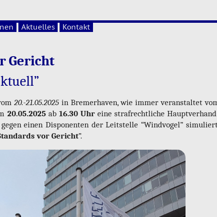
onen
Aktuelles
Kontakt
r Ge­richt
k­tu­ell”
vom
20.-21.05.2025
in Bre­mer­ha­ven, wie immer ver­an­stal­tet vo
am
20.05.2025
ab
16.30 Uhr
eine straf­recht­li­che Haupt­ver­hand
egen einen Dis­po­nen­ten der Leit­stel­le “Wind­vo­gel” si­mu­liert
Stan­dards vor Ge­richt
”.