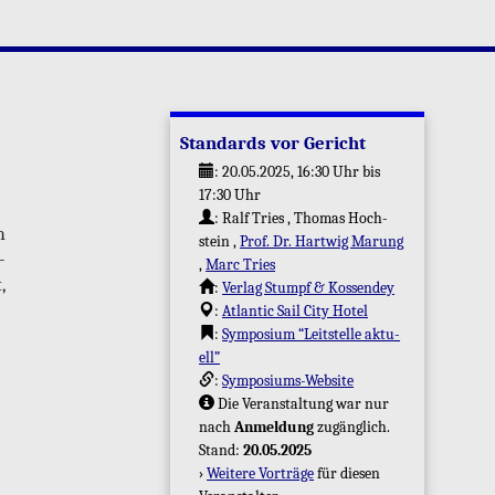
Stan­dards vor Ge­richt
:
20.05.2025, 16:30 Uhr
bis
17:30 Uhr
:
Ralf Tries
Tho­mas Hoch­
m
stein
Prof. Dr. Hart­wig Ma­rung
­
Marc Tries
,
:
Ver­lag Stumpf & Kos­sen­dey
:
At­lan­tic Sail City Hotel
:
Sym­po­si­um “Leit­stel­le ak­tu­
ell”
:
Sym­po­si­ums-Web­site
Die Ver­an­stal­tung war nur
nach
An­mel­dung
zu­gäng­lich.
Stand:
20.05.2025
›
Wei­te­re Vor­trä­ge
für die­sen