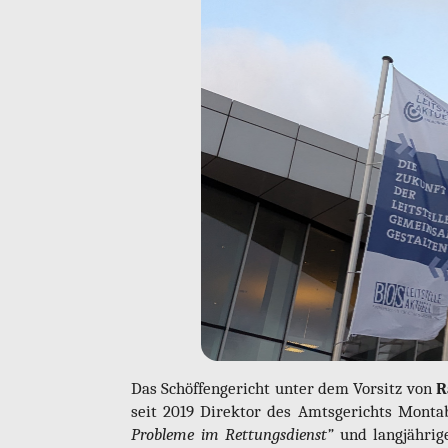
Das Schöf­fen­ge­richt unter dem Vor­sitz von
R
seit 2019 Di­rek­tor des Amts­ge­richts Mon­
Pro­ble­me im Ret­tungs­dienst”
und lang­jäh­ri­g