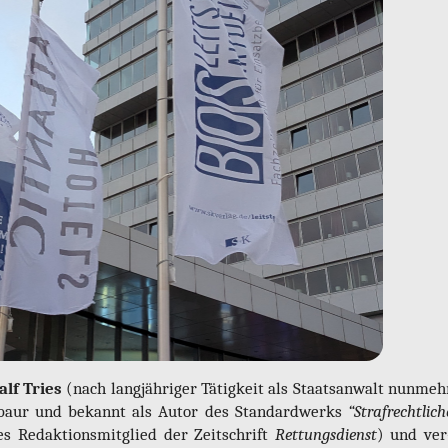
alf Tries
(nach lang­jäh­ri­ger Tä­tig­keit als Staats­an­walt nun­meh
ta­baur und be­kannt als Autor des Stan­dard­werks
“Straf­recht­li­ch
es Re­dak­ti­ons­mit­glied der Zeit­schrift
Ret­tungs­dienst
) und ver