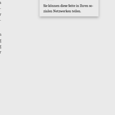
m
Sie kön­nen diese Seite in Ihren so­
­
zia­len Netz­wer­ken tei­len.
r
­
n
g
g
r